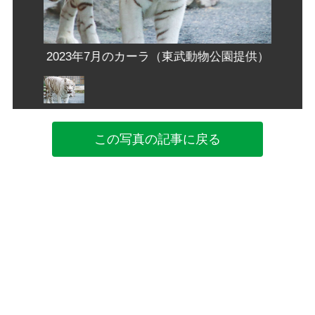
園提供）
2023年7月のカーラ（東武動物公園提供）
202
この写真の記事に戻る