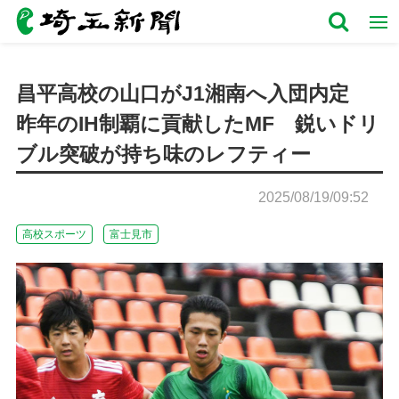
昌平高校の山口がJ1湘南へ入団内定
昨年のIH制覇に貢献したMF 鋭いドリ
ブル突破が持ち味のレフティー
2025/08/19/09:52
高校スポーツ
富士見市