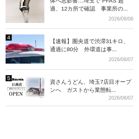
体へ悪影響…埼玉で“PFAS”超
過、12カ所で確認 事業所の...
2026/08/06
【速報】圏央道で渋滞31キロ、
通過に80分 外環道は事...
2026/08/07
資さんうどん、埼玉7店目オープ
ンへ ガストから業態転...
2026/08/07