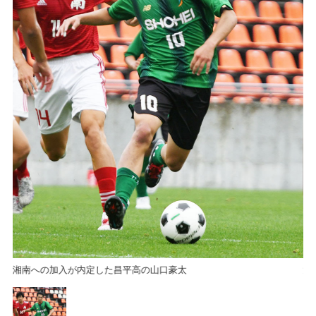
湘南への加入が内定した昌平高の山口豪太
湘