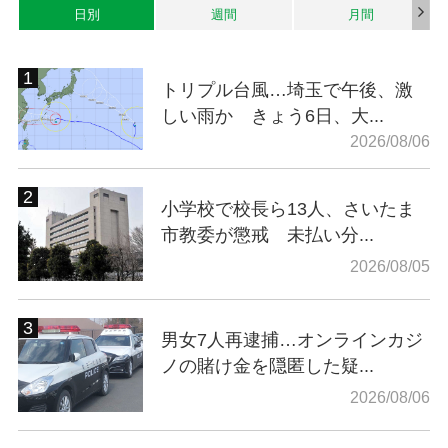
日別
週間
月間
トリプル台風…埼玉で午後、激
しい雨か きょう6日、大...
2026/08/06
小学校で校長ら13人、さいたま
市教委が懲戒 未払い分...
2026/08/05
男女7人再逮捕…オンラインカジ
ノの賭け金を隠匿した疑...
2026/08/06