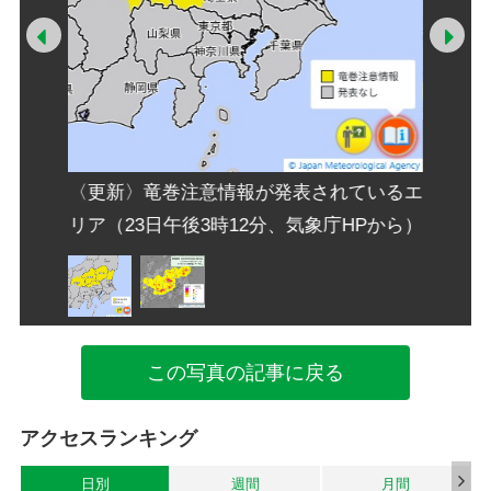
Prev
Ne
報、気象
雷活動
〈更新〉竜巻注意情報が発表されているエ
リア（23日午後3時12分、気象庁HPから）
この写真の記事に戻る
アクセスランキング
日別
週間
月間