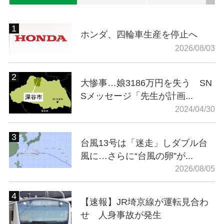
ホンダ、四輪車生産を停止へ
2026/08/03
大惨事…娘3186万円を失う SN
Sメッセージ「先生が計画...
2024/04/30
台風13号は「迷走」しダブル台
風に…さらに“台風の卵”が...
2026/08/05
【速報】JR埼京線が運転見合わ
せ 人身事故が発生