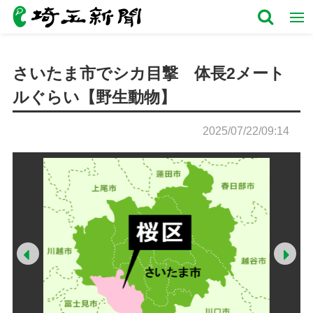
さいたま市でシカ目撃 体長2メート
ルぐらい【野生動物】
2025/07/22/09:14
Prev
Ne
の左下付
さいた