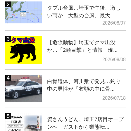
ダブル台風…埼玉で午後、激し
い雨か 大型の台風、最大...
2026/08/07
【危険動物】埼玉でクマ出没
か…「2頭目撃」と情報 現...
2026/08/08
白骨遺体、河川敷で発見…釣り
中の男性が「衣類の中に骨...
2026/07/18
資さんうどん、埼玉7店目オープ
ンへ ガストから業態転...