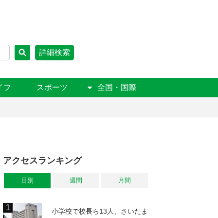
詳細検索
イフ
スポーツ
全国・国際
アクセスランキング
日別
週間
月間
小学校で校長ら13人、さいたま