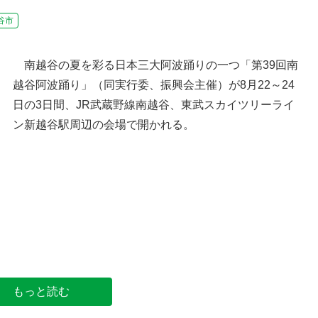
谷市
南越谷の夏を彩る日本三大阿波踊りの一つ「第39回南
越谷阿波踊り」（同実行委、振興会主催）が8月22～24
日の3日間、JR武蔵野線南越谷、東武スカイツリーライ
ン新越谷駅周辺の会場で開かれる。
優雅な踊りで観衆を魅了する南越谷阿波踊り＝202
年8月
もっと読む