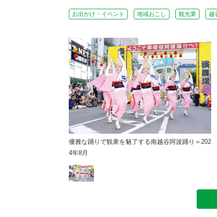
お出かけ・イベント
地域おこし
観光業
越
る南越谷阿波踊り＝202
優雅な踊りで観衆を魅了する南越谷阿波踊り＝202
4年8月
4