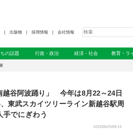
出版物
採用情報
会社情報
まちの話題
行政・政治
経済・社会
教育・ラ
東
越谷阿波踊り」 今年は8月22～24日
谷、東武スカイツリーライン新越谷駅周
人手でにぎわう
2025/06/25/08:15