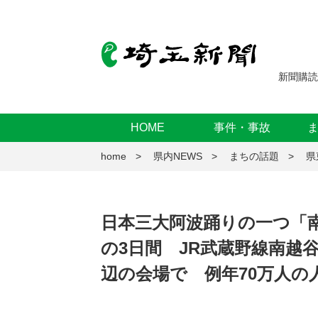
新聞購読
HOME
事件・事故
home
県内NEWS
まちの話題
県
日本三大阿波踊りの一つ「南
の3日間 JR武蔵野線南越
辺の会場で 例年70万人の