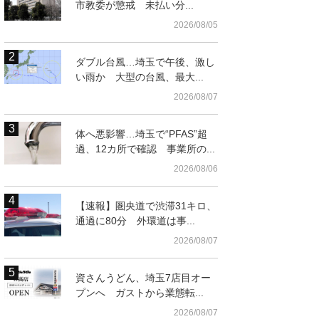
市教委が懲戒 未払い分...
2026/08/05
ダブル台風…埼玉で午後、激し
い雨か 大型の台風、最大...
2026/08/07
体へ悪影響…埼玉で“PFAS”超
過、12カ所で確認 事業所の...
2026/08/06
【速報】圏央道で渋滞31キロ、
通過に80分 外環道は事...
2026/08/07
資さんうどん、埼玉7店目オー
プンへ ガストから業態転...
2026/08/07