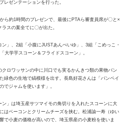
プレゼンテーションを行った。
から約1時間のプレゼンで、最後にPTAら審査員席が〇と×
クラスの案全てに〇が出た。
ン」、2組「小腹にJUSTあんぺいゆ」、3組「こめっこ・
組「大学芋スコーン＆フライドスコーン」。
のクロワッサンの中に川口でも実るかんきつ類の果物パン
た緑色の生地で縞模様を出す。長島好花さんは「パンペイ
のでジャムを使います」。
ーン」は埼玉産サツマイモの角切りを入れたスコーンに大
にはベーコンとクリームチーズを挟む。松浦諭一寿（ゆい
響で小麦の価格が高いので、埼玉県産の小麦粉を使いま