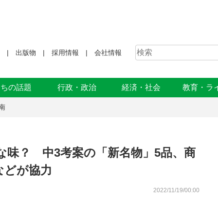
出版物
採用情報
会社情報
まちの話題
行政・政治
経済・社会
教育・ラ
南
な味？ 中3考案の「新名物」5品、商
などが協力
2022/11/19/00:00