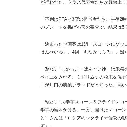
が行われた。クラス代表者たちが舞台上で
審判はPTAと3店の担当者たち。午後2時
のプレートを掲げる形の審査で、結果は5
決まった企画案は1組「スコーンにゾッコ
ぱんぺいゆ」、4組「もなかっぷる」、5
3組の「こめっこ・ぱんぺいゆ」は米粉
ペイユを入れる。ミドリムシの粉末を混ぜ
ユが川口の農業ブランドだと知った。高い
5組の「大学芋スコーン＆フライドスコ
学芋の蜜をかける。一方、揚げたスコーン
と）さんは「ロシアのウクライナ侵攻の影
す」。