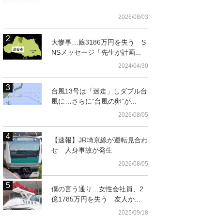
2026/08/03
大惨事…娘3186万円を失う S
NSメッセージ「先生が計画...
2024/04/30
台風13号は「迷走」しダブル台
風に…さらに“台風の卵”が...
2026/08/05
【速報】JR埼京線が運転見合わ
せ 人身事故が発生
2026/08/05
僕の言う通り…女性会社員、2
億1785万円を失う 友人か...
2025/09/18