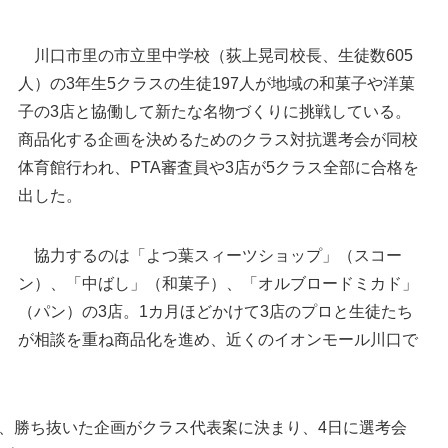
川口市里の市立里中学校（荻上晃司校長、生徒数605
人）の3年生5クラスの生徒197人が地域の和菓子や洋菓
子の3店と協働して新たな名物づくりに挑戦している。
商品化する企画を決めるためのクラス対抗選考会が同校
体育館行われ、PTA審査員や3店が5クラス全部に合格を
出した。
生徒たちの商品案にPTA席は全員〇印で「全部合
協力するのは「よつ葉スィーツショップ」（スコー
格」を出した＝川口市立里中学校体育館
ン）、「中ばし」（和菓子）、「オルブロードミカド」
（パン）の3店。1カ月ほどかけて3店のプロと生徒たち
が相談を重ね商品化を進め、近くのイオンモール川口で
、勝ち抜いた企画がクラス代表案に決まり、4日に選考会