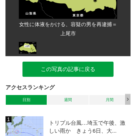
再逮捕＝
女性に体液をかける、容疑の男を再逮捕＝
女性に
上尾市
この写真の記事に戻る
アクセスランキング
日別
週間
月間
トリプル台風…埼玉で午後、激
しい雨か きょう6日、大...