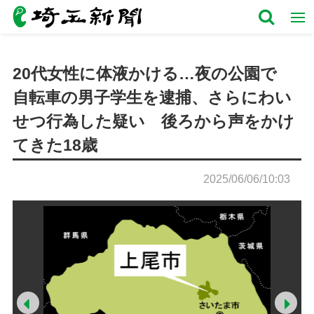
20代女性に体液かける…夜の公園で
自転車の男子学生を逮捕、さらにわい
せつ行為した疑い 後ろから声をかけ
てきた18歳
2025/06/06/10:03
Prev
Ne