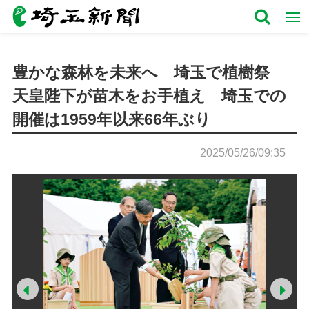
豊かな森林を未来へ 埼玉で植樹祭
天皇陛下が苗木をお手植え 埼玉での
開催は1959年以来66年ぶり
2025/05/26/09:35
Prev
Ne