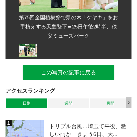
キ」をお
第75回全国植樹祭で県の木「ケヤキ」をお
第75
時半、秩
手植えする天皇陛下＝25日午後2時半、秩
手植え
父ミューズパーク
この写真の記事に戻る
アクセスランキング
日別
週間
月間
トリプル台風…埼玉で午後、激
しい雨か きょう6日、大...