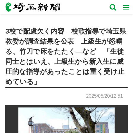
3校で配慮欠く内容 校歌指導で埼玉県
教委が調査結果を公表 上級生が怒鳴
る、竹刀で床をたたく―など 「生徒
同士とはいえ、上級生から新入生に威
圧的な指導があったことは重く受け止
めている」
2025/05/20/12:51