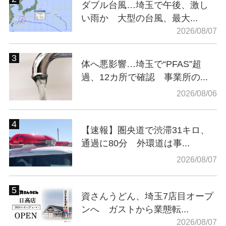
ダブル台風…埼玉で午後、激し
い雨か 大型の台風、最大...
2026/08/07
体へ悪影響…埼玉で“PFAS”超
過、12カ所で確認 事業所の...
2026/08/06
【速報】圏央道で渋滞31キロ、
通過に80分 外環道は事...
2026/08/07
資さんうどん、埼玉7店目オープ
ンへ ガストから業態転...
2026/08/07