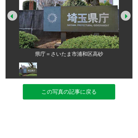
Prev
Ne
砂
県庁＝さいたま市浦和区高砂
この写真の記事に戻る