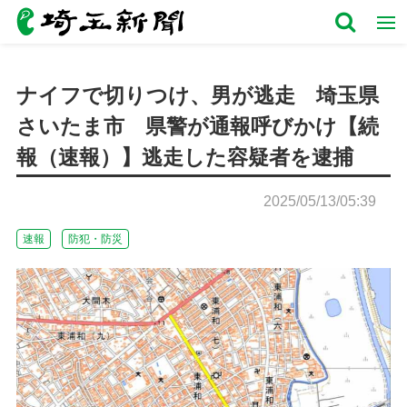
ナイフで切りつけ、男が逃走 埼玉県
さいたま市 県警が通報呼びかけ【続
報（速報）】逃走した容疑者を逮捕
2025/05/13/05:39
速報
防犯・防災