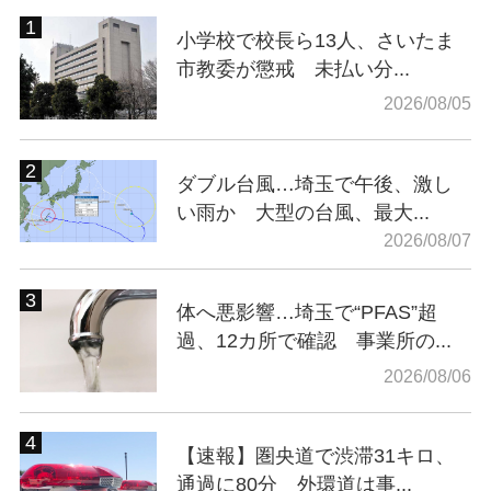
小学校で校長ら13人、さいたま
市教委が懲戒 未払い分...
2026/08/05
ダブル台風…埼玉で午後、激し
い雨か 大型の台風、最大...
2026/08/07
体へ悪影響…埼玉で“PFAS”超
過、12カ所で確認 事業所の...
2026/08/06
【速報】圏央道で渋滞31キロ、
通過に80分 外環道は事...