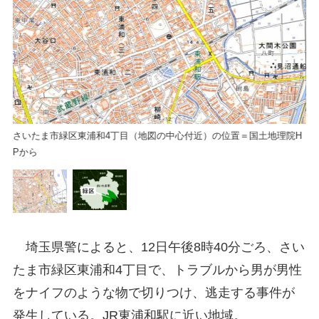
さ
さいたま市緑区東浦和4丁目（地図の中心付近）の位置＝国土地理院H
Pから
埼玉県警によると、12日午後8時40分ごろ、さい
たま市緑区東浦和4丁目で、トラブルから男が男性
をナイフのような物で切りつけ、逃走する事件が
発生している。JR東浦和駅に近い地域。