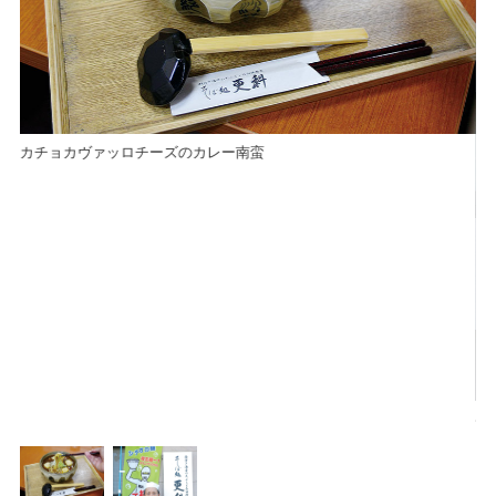
カチョカヴァッロチーズのカレー南蛮
4