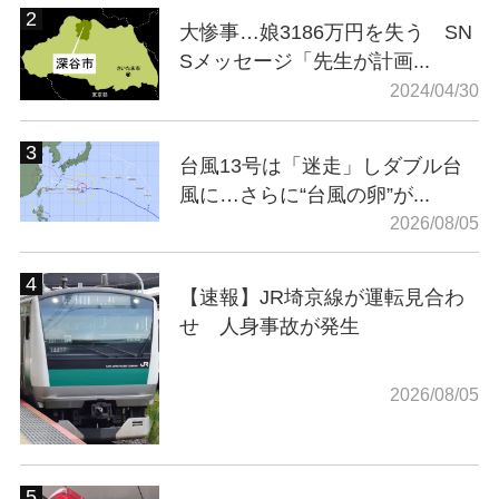
大惨事…娘3186万円を失う SN
Sメッセージ「先生が計画...
2024/04/30
台風13号は「迷走」しダブル台
風に…さらに“台風の卵”が...
2026/08/05
【速報】JR埼京線が運転見合わ
せ 人身事故が発生
2026/08/05