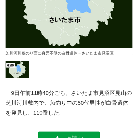
芝川河川敷のり面に身元不明の白骨遺体＝さいたま市見沼区
芝
9日午前11時40分ごろ、さいたま市見沼区見山の
芝川河川敷内で、魚釣り中の50代男性が白骨遺体
を発見し、110番した。