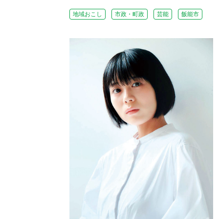
地域おこし
市政・町政
芸能
飯能市