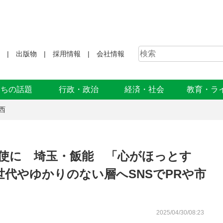
出版物
採用情報
会社情報
まちの話題
行政・政治
経済・社会
教育・ラ
西
大使に 埼玉・飯能 「心がほっとす
代やゆかりのない層へSNSでPRや市
2025/04/30/08:23