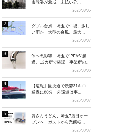
市教委が懲戒 未払い分...
2026/08/05
ダブル台風…埼玉で午後、激し
い雨か 大型の台風、最大...
2026/08/07
体へ悪影響…埼玉で“PFAS”超
過、12カ所で確認 事業所の...
2026/08/06
【速報】圏央道で渋滞31キロ、
通過に80分 外環道は事...
2026/08/07
資さんうどん、埼玉7店目オー
プンへ ガストから業態転...
2026/08/07