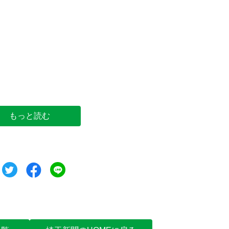
金野美穂さん（飯能市提供）
もっと読む
ツイート
シェア
シェア