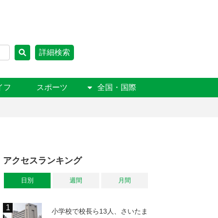
詳細検索
イフ
スポーツ
全国・国際
アクセスランキング
日別
週間
月間
小学校で校長ら13人、さいたま