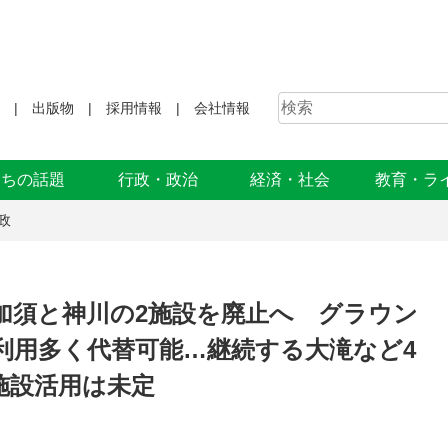
出版物
採用情報
会社情報
まちの話題
行政・政治
経済・社会
教育・ラ
政
加須と神川の2施設を廃止へ グラウン
利用多く代替可能…継続する大滝など4
施設活用は未定