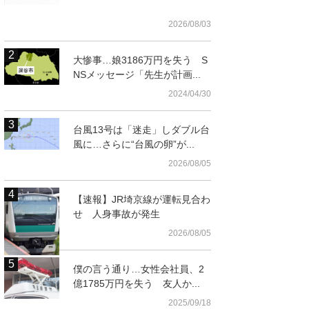
2026/08/03
大惨事…娘3186万円を失う S
NSメッセージ「先生が計画...
2024/04/30
台風13号は「迷走」しダブル台
風に…さらに“台風の卵”が...
2026/08/05
t
【速報】JR埼京線が運転見合わ
せ 人身事故が発生
2026/08/05
僕の言う通り…女性会社員、2
億1785万円を失う 友人か...
2025/09/18