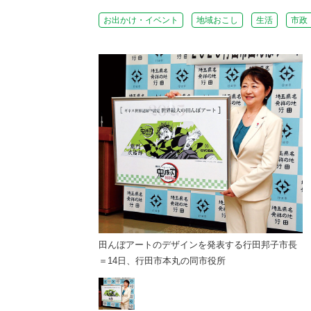
お出かけ・イベント
地域おこし
生活
市政
を発表する行田邦子市長
田んぼアートのデザインを発表する行田邦子市長
市役所
＝14日、行田市本丸の同市役所