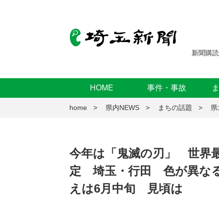
新聞購読
HOME
事件・事故
home
県内NEWS
まちの話題
県
今年は「鬼滅の刃」 世界
定 埼玉・行田 色が異な
えは6月中旬 見頃は