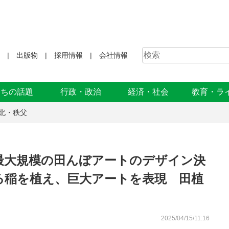
出版物
採用情報
会社情報
まちの話題
行政・政治
経済・社会
教育・ラ
北・秩父
最大規模の田んぼアートのデザイン決
る稲を植え、巨大アートを表現 田植
2025/04/15/11:16