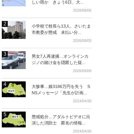
しい雨か きょう6日、大...
2026/08/06
小学校で校長ら13人、さいたま
市教委が懲戒 未払い分...
2026/08/05
男女7人再逮捕…オンラインカ
ジノの賭け金を隠匿した疑...
2026/08/06
大惨事…娘3186万円を失う S
NSメッセージ「先生が計画...
2024/04/30
懲戒処分…アダルトビデオに出
演した消防士 匿名の情報...
2024/04/30