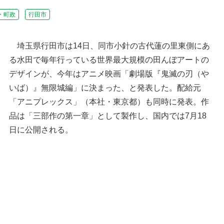
・町政
行田市
埼玉県行田市は14日、同市小針の古代蓮の里東側にあ
る水田で毎年行っている世界最大規模の田んぼアートの
デザインが、今年はアニメ映画「劇場版『鬼滅の刃（や
いば）』無限城編」に決まった、と発表した。配給元
「アニプレックス」（本社・東京都）も同時に発表。作
品は「三部作の第一章」として製作し、国内では7月18
日に公開される。
田んぼアートのデザインを発表する行田邦子市長
＝14日、行田市本丸の同市役所