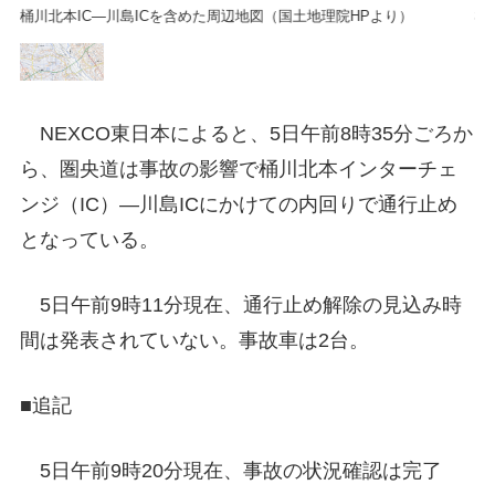
桶川北本IC―川島ICを含めた周辺地図（国土地理院HPより）
桶
NEXCO東日本によると、5日午前8時35分ごろか
ら、圏央道は事故の影響で桶川北本インターチェ
ンジ（IC）―川島ICにかけての内回りで通行止め
となっている。
5日午前9時11分現在、通行止め解除の見込み時
間は発表されていない。事故車は2台。
■追記
5日午前9時20分現在、事故の状況確認は完了