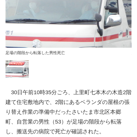
足場の階段から転落した男性死亡
足
30日午前10時35分ごろ、上里町七本木の木造2階
建て住宅敷地内で、2階にあるベランダの屋根の張
り替え作業の準備中だったさいたま市北区本郷
町、自営業の男性（53）が足場の階段から転落
し、搬送先の病院で死亡が確認された。