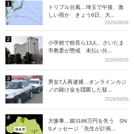
トリプル台風…埼玉で午後、激
しい雨か きょう6日、大...
2026/08/06
小学校で校長ら13人、さいたま
市教委が懲戒 未払い分...
2026/08/05
男女7人再逮捕…オンラインカジ
ノの賭け金を隠匿した疑...
2026/08/06
大惨事…娘3186万円を失う SN
Sメッセージ「先生が計画...