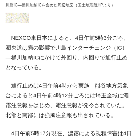
川島IC―桶川加納ICを含めた周辺地図（国土地理院HPより）
川
NEXCO東日本によると、4日午前5時3分ごろ、
圏央道は霧の影響で川島インターチェンジ（IC）
―桶川加納ICにかけて外回り、内回りで通行止め
となっている。
通行止めは4日午前4時から実施。熊谷地方気象
台によると4日午前4時12分ごろには埼玉全域に濃
霧注意報をはじめ、霜注意報が発令されていた。
北部と南部には強風注意報も出されている。
4日午前5時17分現在、濃霧による視程障害は4日