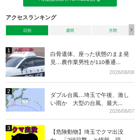
アクセスランキング
日別
週間
月間
白骨遺体、座った状態のまま発
見…農作業男性が110番通...
2026/08/08
ダブル台風…埼玉で午後、激し
い雨か 大型の台風、最大...
2026/08/07
【危険動物】埼玉でクマ出没
か…「2頭目撃」と情報 現...