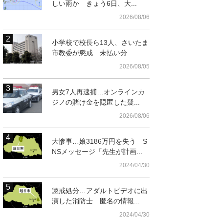
しい雨か きょう6日、大...
2026/08/06
小学校で校長ら13人、さいたま
市教委が懲戒 未払い分...
2026/08/05
男女7人再逮捕…オンラインカ
ジノの賭け金を隠匿した疑...
2026/08/06
大惨事…娘3186万円を失う S
NSメッセージ「先生が計画...
2024/04/30
懲戒処分…アダルトビデオに出
演した消防士 匿名の情報...
2024/04/30