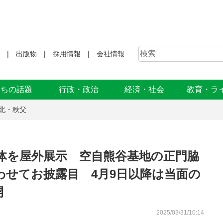
出版物
採用情報
会社情報
まちの話題
行政・政治
経済・社会
教育・ラ
北・秩父
体を屋外展示 空自熊谷基地の正門脇
わせてお披露目 4月9日以降は当面の
開
2025/03/31/10:14