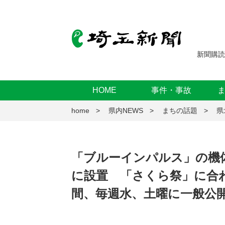
新聞購読
HOME
事件・事故
home
県内NEWS
まちの話題
県
「ブルーインパルス」の機
に設置 「さくら祭」に合
間、毎週水、土曜に一般公