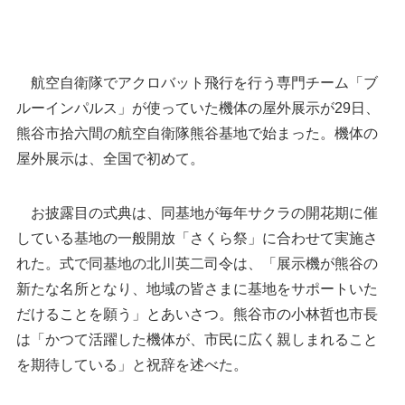
航空自衛隊でアクロバット飛行を行う専門チーム「ブ
ルーインパルス」が使っていた機体の屋外展示が29日、
熊谷市拾六間の航空自衛隊熊谷基地で始まった。機体の
屋外展示は、全国で初めて。
お披露目の式典は、同基地が毎年サクラの開花期に催
している基地の一般開放「さくら祭」に合わせて実施さ
全国で初めて屋外展示されたブルーインパルスの
れた。式で同基地の北川英二司令は、「展示機が熊谷の
機体を見る来場者ら＝29日、熊谷市拾六間の航空
新たな名所となり、地域の皆さまに基地をサポートいた
自衛隊熊谷基地
だけることを願う」とあいさつ。熊谷市の小林哲也市長
は「かつて活躍した機体が、市民に広く親しまれること
を期待している」と祝辞を述べた。