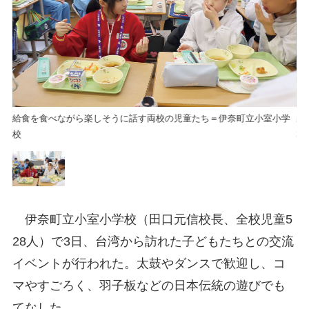
学
給食を食べながら楽しそうに話す両校の児童たち＝伊奈町立小室小学
給
校
校
伊奈町立小室小学校（田口元信校長、全校児童5
28人）で3日、台湾から訪れた子どもたちとの交流
イベントが行われた。太鼓やダンスで歓迎し、コ
マやすごろく、羽子板などの日本伝統の遊びでも
てなした。