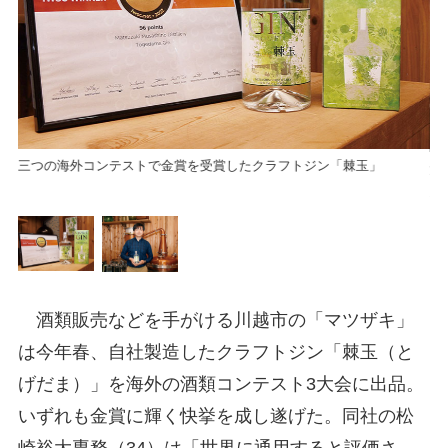
三つの海外コンテストで金賞を受賞したクラフトジン「棘玉」
組
父
所
ん
酒類販売などを手がける川越市の「マツザキ」
は今年春、自社製造したクラフトジン「棘玉（と
げだま）」を海外の酒類コンテスト3大会に出品。
いずれも金賞に輝く快挙を成し遂げた。同社の松