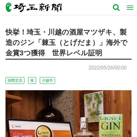
快挙！埼玉・川越の酒屋マツザキ、製
造のジン「棘玉（とげだま）」海外で
金賞3つ獲得 世界レベル証明
2022/05/26/00:00
国際交流
食
川越市