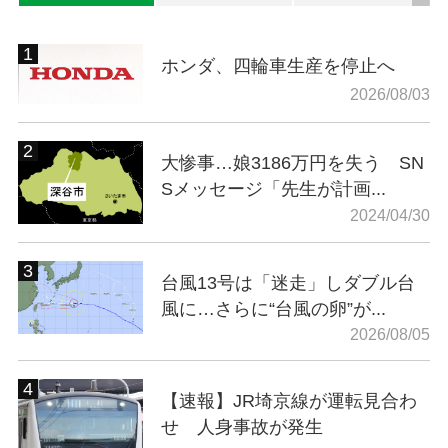
ホンダ、四輪車生産を停止へ
2026/08/03
大惨事…娘3186万円を失う SN
Sメッセージ「先生が計画...
2024/04/30
台風13号は「迷走」しダブル台
風に…さらに“台風の卵”が...
2026/08/05
【速報】JR埼京線が運転見合わ
せ 人身事故が発生