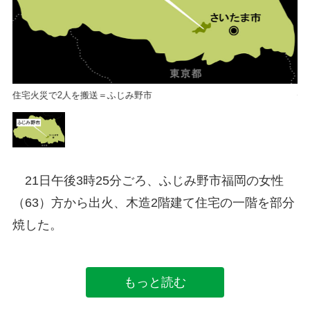
住宅火災で2人を搬送＝ふじみ野市
住
21日午後3時25分ごろ、ふじみ野市福岡の女性
（63）方から出火、木造2階建て住宅の一階を部分
焼した。
もっと読む