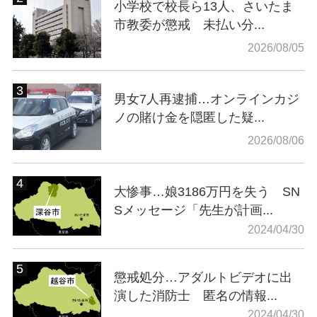
小学校で校長ら13人、さいたま
市教委が懲戒 未払い分...
2026/08/05
男女7人再逮捕…オンラインカジ
ノの賭け金を隠匿した疑...
2026/08/06
大惨事…娘3186万円を失う SN
Sメッセージ「先生が計画...
2024/04/30
懲戒処分…アダルトビデオに出
演した消防士 匿名の情報...
2024/04/30