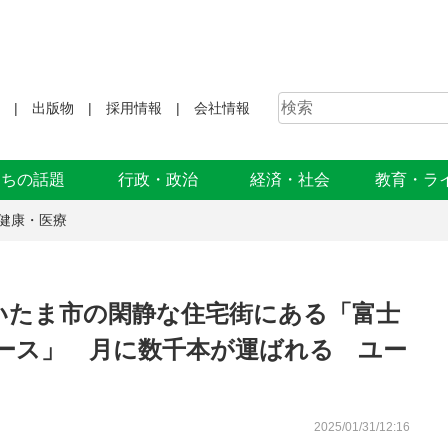
出版物
採用情報
会社情報
まちの話題
行政・政治
経済・社会
教育・ラ
健康・医療
いたま市の閑静な住宅街にある「富士
ース」 月に数千本が運ばれる ユー
2025/01/31/12:16