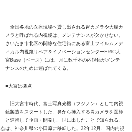
全国各地の医療現場へ貸し出される胃カメラや大腸カ
メラと呼ばれる内視鏡は、メンテナンスが欠かせない。
さいたま市北区の閑静な住宅街にある富士フイルムメデ
ィカル内視鏡リペア＆イノベーションセンターERIC大
宮Base（ベース）には、月に数千本の内視鏡がメンテ
ナンスのために運ばれてくる。
■大宮は拠点
さいたま市北区の位置
スコープ先端のレンズ部分
さいたま市北区植竹町
旧大宮市時代、富士写真光機（フジノン）として内視
鏡製造をスタートした。鼻から挿入する胃カメラを医師
と連携して企画・開発し、世に出したことで知られる。
拠点は、神奈川県の小田原に移転した。22年12月、国内内視