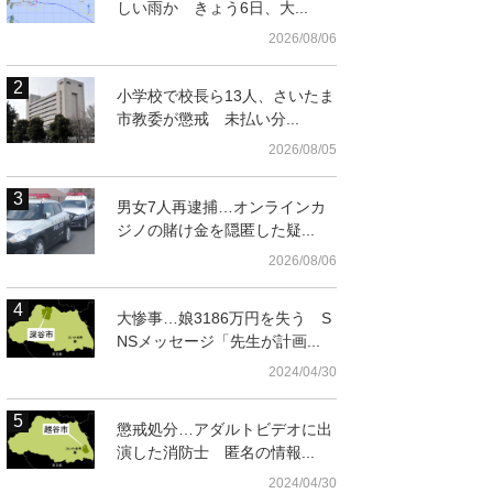
しい雨か きょう6日、大...
2026/08/06
小学校で校長ら13人、さいたま
市教委が懲戒 未払い分...
2026/08/05
男女7人再逮捕…オンラインカ
ジノの賭け金を隠匿した疑...
2026/08/06
大惨事…娘3186万円を失う S
NSメッセージ「先生が計画...
の修理をする技術者＝
2024/04/30
懲戒処分…アダルトビデオに出
演した消防士 匿名の情報...
2024/04/30