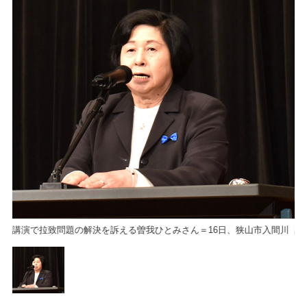
川
講演で拉致問題の解決を訴える曽我ひとみさん＝16日、狭山市入間川
講