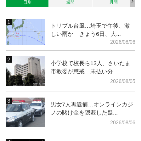
日別
週間
月間
トリプル台風…埼玉で午後、激
しい雨か きょう6日、大...
2026/08/06
小学校で校長ら13人、さいたま
市教委が懲戒 未払い分...
2026/08/05
男女7人再逮捕…オンラインカジ
ノの賭け金を隠匿した疑...
2026/08/06