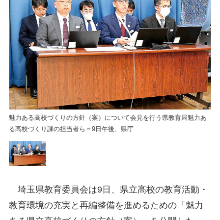
あ
魅力ある高校づくりの方針（案）について会見を行う県教育局魅力あ
魅
る高校づくり課の担当者ら＝9日午後、県庁
る
埼玉県教育委員会は9日、県立高校の教育活動・
教育環境の充実と再編整備を進めるための「魅力