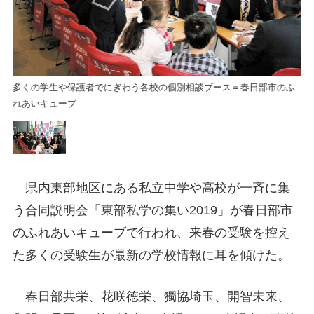
ふ
多くの学生や保護者でにぎわう各校の個別相談ブース＝春日部市のふ
多
れあいキューブ
れ
県内東部地区にある私立中学や高校が一斉に集
う合同説明会「東部私学の集い2019」が春日部市
のふれあいキューブで行われ、来春の受験を控え
た多くの受験生が最新の学校情報に耳を傾けた。
春日部共栄、花咲徳栄、獨協埼玉、開智未来、