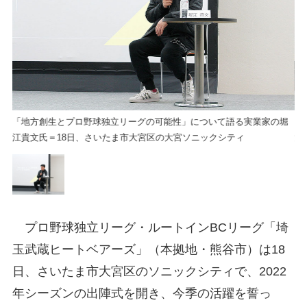
堀
「地方創生とプロ野球独立リーグの可能性」について語る実業家の堀
「
江貴文氏＝18日、さいたま市大宮区の大宮ソニックシティ
江
プロ野球独立リーグ・ルートインBCリーグ「埼
玉武蔵ヒートベアーズ」（本拠地・熊谷市）は18
日、さいたま市大宮区のソニックシティで、2022
年シーズンの出陣式を開き、今季の活躍を誓っ