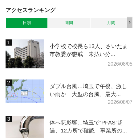
アクセスランキング
日別
週間
月間
小学校で校長ら13人、さいたま
市教委が懲戒 未払い分...
2026/08/05
ダブル台風…埼玉で午後、激し
い雨か 大型の台風、最大...
2026/08/07
体へ悪影響…埼玉で“PFAS”超
過、12カ所で確認 事業所の...