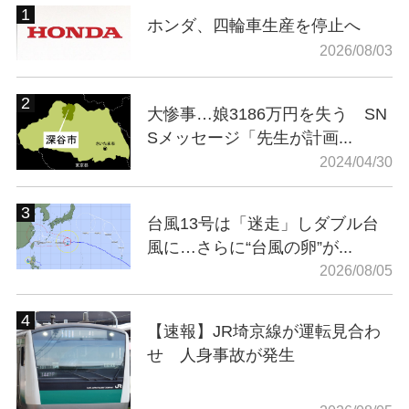
ホンダ、四輪車生産を停止へ
2026/08/03
大惨事…娘3186万円を失う SN
Sメッセージ「先生が計画...
2024/04/30
台風13号は「迷走」しダブル台
風に…さらに“台風の卵”が...
2026/08/05
【速報】JR埼京線が運転見合わ
せ 人身事故が発生