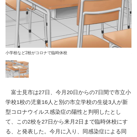
小学校など2校がコロナで臨時休校
小
富士見市は27日、今月20日からの7日間で市立小
学校1校の児童16人と別の市立学校の生徒3人が新
型コロナウイルス感染症の陽性と判明したとし
て、この2校を27日から来月2日まで臨時休校にす
る、と発表した。今月に入り、同感染症による同