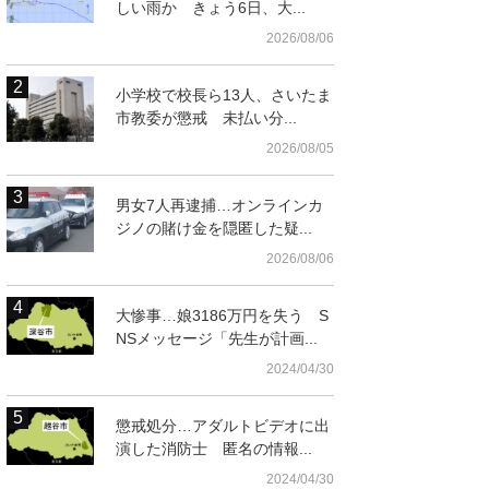
しい雨か きょう6日、大...
2026/08/06
小学校で校長ら13人、さいたま
市教委が懲戒 未払い分...
2026/08/05
男女7人再逮捕…オンラインカ
ジノの賭け金を隠匿した疑...
2026/08/06
大惨事…娘3186万円を失う S
NSメッセージ「先生が計画...
2024/04/30
懲戒処分…アダルトビデオに出
演した消防士 匿名の情報...
2024/04/30