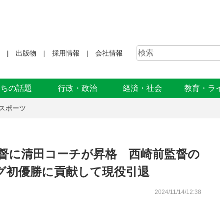
出版物
採用情報
会社情報
まちの話題
行政・政治
経済・社会
教育・ラ
スポーツ
監督に清田コーチが昇格 西崎前監督の
ーグ初優勝に貢献して現役引退
2024/11/14/12:38