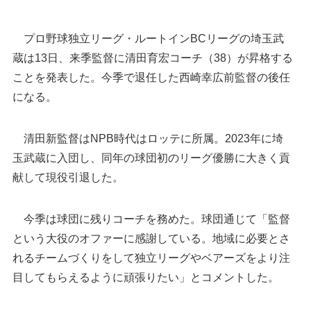
プロ野球独立リーグ・ルートインBCリーグの埼玉武
蔵は13日、来季監督に清田育宏コーチ（38）が昇格する
ことを発表した。今季で退任した西崎幸広前監督の後任
になる。
清田新監督はNPB時代はロッテに所属。2023年に埼
玉武蔵に入団し、同年の球団初のリーグ優勝に大きく貢
献して現役引退した。
今季は球団に残りコーチを務めた。球団通じて「監督
という大役のオファーに感謝している。地域に必要とさ
れるチームづくりをして独立リーグやベアーズをより注
目してもらえるように頑張りたい」とコメントした。
埼玉武蔵の清田新監督