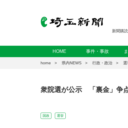
新聞購読
HOME
事件・事故
home
県内NEWS
行政・政治
選
衆院選が公示 「裏金」争
国政
選挙