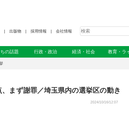
出版物
採用情報
会社情報
まちの話題
行政・政治
経済・社会
教育・ラ
挙
点、まず謝罪／埼玉県内の選挙区の動き
2024/10/16/12:07