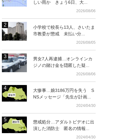
しい雨か きょう6日、大...
2026/08/06
小学校で校長ら13人、さいたま
市教委が懲戒 未払い分...
2026/08/05
男女7人再逮捕…オンラインカ
ジノの賭け金を隠匿した疑...
2026/08/06
ける埼玉6区の候補者
部を加工しています）
大惨事…娘3186万円を失う S
NSメッセージ「先生が計画...
2024/04/30
懲戒処分…アダルトビデオに出
演した消防士 匿名の情報...
2024/04/30