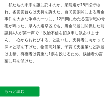
私たちの未来を誰に託すのか。衆院選が15日公示さ
れ、各党党首らは支持を訴えた。自民党派閥による裏金
事件を大きな争点の一つに、12日間にわたる選挙戦の号
砲が鳴った。県内の選挙区でも、裏金問題に関係した前
議員4人が第一声で「政治不信を招き申し訳ありませ
ん」「心からおわびする」と謝罪し、支持者に向かって
深々と頭を下げた。物価高対策、子育て支援策など課題
は山積。有権者は貴重な1票を投じるため、候補者の言
有権者と握手をする埼玉8区の候補者＝15日、所沢
市（画像の一部を加工しています）
葉に耳を傾けた。
集まった聴衆に支援を呼びか
＝15日、上尾市（画像の一
もっと読む