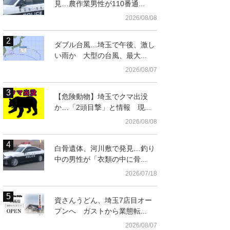
見…農作業男性が110番通...
2026/08/08
ダブル台風…埼玉で午後、激し
い雨か 大型の台風、最大...
2026/08/07
【危険動物】埼玉でクマ出没
か…「2頭目撃」と情報 現...
2026/08/08
白骨遺体、河川敷で発見…釣り
中の男性が「衣類の中に骨...
2026/07/18
資さんうどん、埼玉7店目オー
プンへ ガストから業態転...
2026/08/07