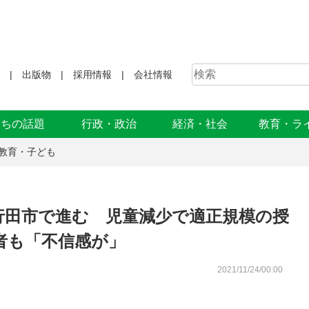
出版物
採用情報
会社情報
まちの話題
行政・政治
経済・社会
教育・ラ
教育・子ども
行田市で進む 児童減少で適正規模の授
者も「不信感が」
2021/11/24/00:00