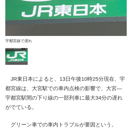
宇都宮線で遅れ
宇
JR東日本によると、13日午後10時25分現在、宇
都宮線は、大宮駅での車内点検の影響で、大宮―
宇都宮駅間の下り線の一部列車に最大34分の遅れ
がでている。
グリーン車での車内トラブルが要因という。