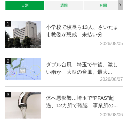
日別
週間
月間
小学校で校長ら13人、さいたま
市教委が懲戒 未払い分...
2026/08/05
ダブル台風…埼玉で午後、激し
い雨か 大型の台風、最大...
2026/08/07
体へ悪影響…埼玉で“PFAS”超
過、12カ所で確認 事業所の...
2026/08/06