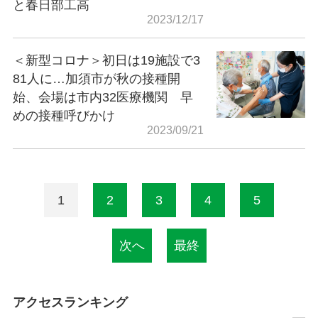
と春日部工高
2023/12/17
＜新型コロナ＞初日は19施設で3
81人に…加須市が秋の接種開
始、会場は市内32医療機関 早
めの接種呼びかけ
2023/09/21
1
2
3
4
5
次へ
最終
アクセスランキング