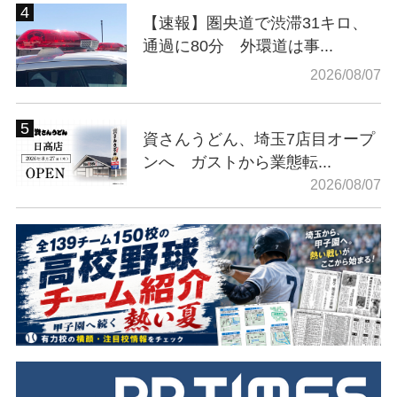
【速報】圏央道で渋滞31キロ、
通過に80分 外環道は事...
2026/08/07
資さんうどん、埼玉7店目オープ
ンへ ガストから業態転...
2026/08/07