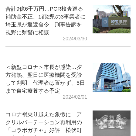
合計9億6千万円…PCR検査巡る
補助金不正、1都2県の3事業者に
埼玉県が返還命令 刑事告訴を
視野に県警に相談
2024/03/30
＜新型コロナ＞市長が感染…夕
方発熱、翌日に医療機関を受診
して判明 代理者は置かず、5日
まで自宅療養する予定
2024/02/01
コロナ禍乗り越えた象徴に…ア
クリルパーテーション再利用の
「コラボガチャ」好評 松伏町