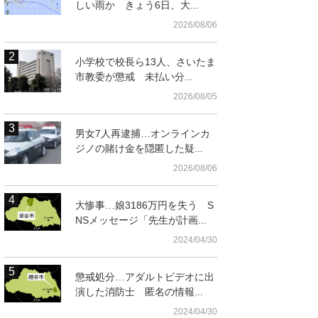
しい雨か きょう6日、大...
2026/08/06
小学校で校長ら13人、さいたま
市教委が懲戒 未払い分...
2026/08/05
男女7人再逮捕…オンラインカ
ジノの賭け金を隠匿した疑...
2026/08/06
大惨事…娘3186万円を失う S
NSメッセージ「先生が計画...
2024/04/30
懲戒処分…アダルトビデオに出
演した消防士 匿名の情報...
2024/04/30