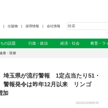
出版物
採用情報
会社情報
まちの話題
行政・政治
経済・社会
教育・ラ
健康・医療
埼玉県が流行警報 1定点当たり51・
る 警報発令は昨年12月以来 リンゴ
増加
2024/12/29/09:55