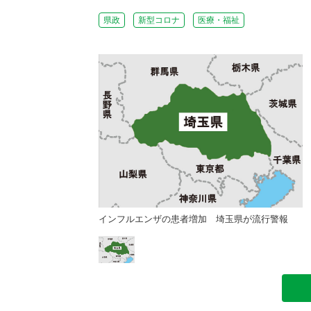
県政
新型コロナ
医療・福祉
加 埼玉県が流行警報
インフルエンザの患者増加 埼玉県が流行警報