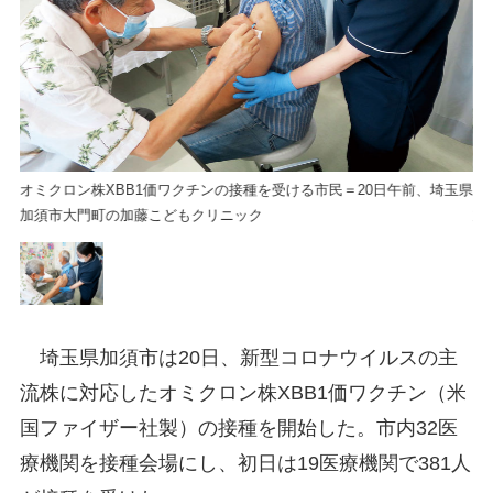
玉県
オミクロン株XBB1価ワクチンの接種を受ける市民＝20日午前、埼玉県
オ
加須市大門町の加藤こどもクリニック
加
埼玉県加須市は20日、新型コロナウイルスの主
流株に対応したオミクロン株XBB1価ワクチン（米
国ファイザー社製）の接種を開始した。市内32医
療機関を接種会場にし、初日は19医療機関で381人