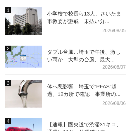
小学校で校長ら13人、さいたま
市教委が懲戒 未払い分...
2026/08/05
ダブル台風…埼玉で午後、激し
い雨か 大型の台風、最大...
2026/08/07
体へ悪影響…埼玉で“PFAS”超
過、12カ所で確認 事業所の...
2026/08/06
【速報】圏央道で渋滞31キロ、