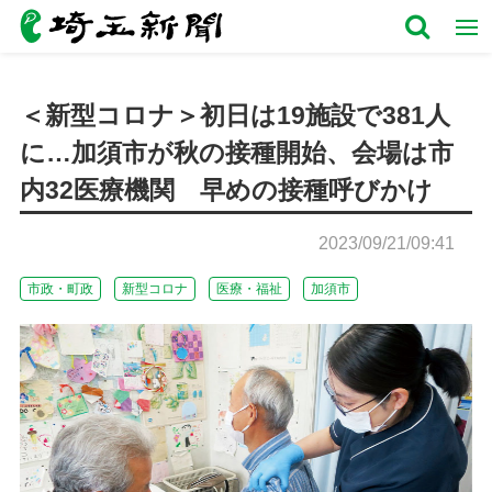
＜新型コロナ＞初日は19施設で381人
に…加須市が秋の接種開始、会場は市
内32医療機関 早めの接種呼びかけ
2023/09/21/09:41
市政・町政
新型コロナ
医療・福祉
加須市