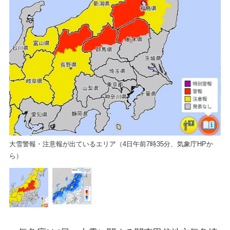
積
大雪警報・注意報が出ているエリア（4日午前7時35分、気象庁HPか
ら）