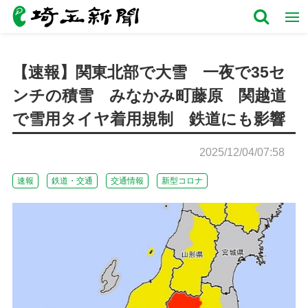
【速報】関東北部で大雪 一夜で35セ
ンチの積雪 みなかみ町藤原 関越道
で雪用タイヤ着用規制 鉄道にも影響
2025/12/04/07:58
速報
鉄道・交通
交通情報
新型コロナ