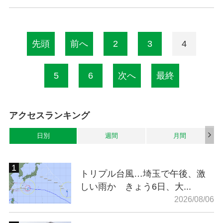
先頭
前へ
2
3
4
5
6
次へ
最終
アクセスランキング
日別
週間
月間
トリプル台風…埼玉で午後、激
しい雨か きょう6日、大...
2026/08/06