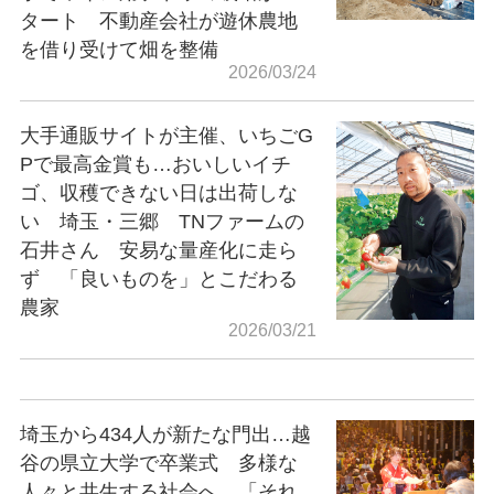
タート 不動産会社が遊休農地
を借り受けて畑を整備
2026/03/24
大手通販サイトが主催、いちごG
Pで最高金賞も…おいしいイチ
ゴ、収穫できない日は出荷しな
い 埼玉・三郷 TNファームの
石井さん 安易な量産化に走ら
ず 「良いものを」とこだわる
農家
2026/03/21
埼玉から434人が新たな門出…越
谷の県立大学で卒業式 多様な
人々と共生する社会へ 「それ