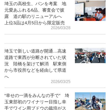
埼玉の高校生、パンを考案 地
元愛あふれる6品、審査会で披
露 道の駅のリニューアルへ
上位3品は4月5日から限定販売
2026/03/28
埼玉で新しい道路が開通…高速
道路で東西が分断されていた状
況 陸橋を架けて解消 駅東側
から市役所などを経由して県道
へ
2026/03/25
“幸せの一滴をみんなの手で” 埼
玉東部初のワイナリー目指し幸
手でワイン用ブドウの栽培がス