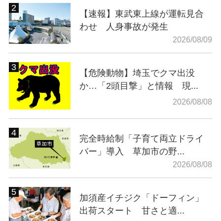
【速報】東武東上線が運転見合
わせ 人身事故が発生
2026/08/09
【危険動物】埼玉でクマ出没
か…「2頭目撃」と情報 現...
2026/08/08
完全時給制「子育て両立ドライ
バー」導入 草加市の野...
2026/08/08
加須産イチジク「ドーフィン」
出荷スタート 甘さと適...