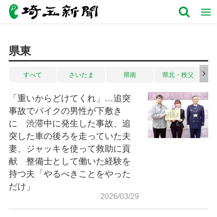
県東
すべて
さいたま
県南
県北・秩父
「重いからどけてくれ」…追突
事故でバイクの男性が下敷き
に 渋滞中に発生した事故、追
突した車の後ろを走っていた夫
妻、ジャッキを使って救助に貢
献 整備士として働いた経験を
持つ夫「やるべきことをやった
だけ」
2026/03/29