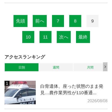
先頭
前へ
7
8
9
10
11
次へ
最終
アクセスランキング
日別
週間
月間
白骨遺体、座った状態のまま発
見…農作業男性が110番通...
2026/08/08