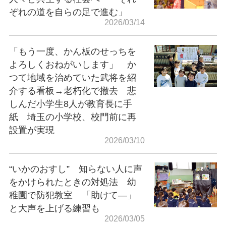
ぞれの道を自らの足で進む」
2026/03/14
「もう一度、かん板のせっちを
よろしくおねがいします」 か
つて地域を治めていた武将を紹
介する看板→老朽化で撤去 悲
しんだ小学生8人が教育長に手
紙 埼玉の小学校、校門前に再
設置が実現
2026/03/10
“いかのおすし” 知らない人に声
をかけられたときの対処法 幼
稚園で防犯教室 「助けて―」
と大声を上げる練習も
2026/03/05