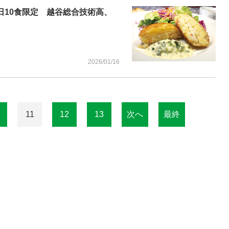
日10食限定 越谷総合技術高、
2026/01/16
11
12
13
次へ
最終