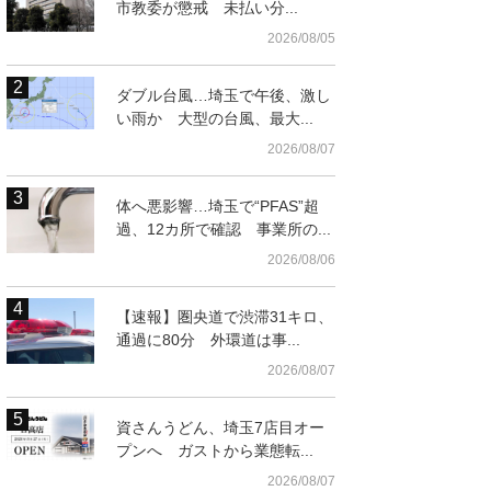
市教委が懲戒 未払い分...
2026/08/05
ダブル台風…埼玉で午後、激し
い雨か 大型の台風、最大...
2026/08/07
体へ悪影響…埼玉で“PFAS”超
過、12カ所で確認 事業所の...
2026/08/06
【速報】圏央道で渋滞31キロ、
通過に80分 外環道は事...
2026/08/07
資さんうどん、埼玉7店目オー
プンへ ガストから業態転...
2026/08/07