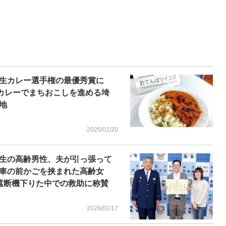
生カレー選手権の最優秀賞に
 カレーでまちおこしを進める埼
地
2026/01/20
生の高齢男性、夫が引っ張って
車の前かごを挟まれた高齢女
遮断機下りた中での救助に称賛
2026/01/17