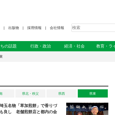
出版物
採用情報
会社情報
まちの話題
行政・政治
経済・社会
教育・ラ
東
南
県北・秩父
県西
県東
埼玉名物「草加煎餅」で香りづ
も良し 老舗煎餅店と都内の会