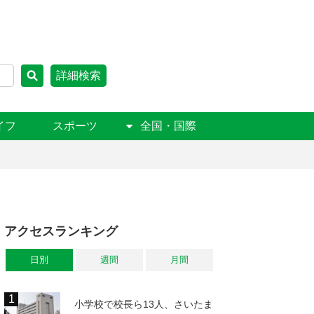
詳細検索
イフ
スポーツ
全国・国際
アクセスランキング
日別
週間
月間
小学校で校長ら13人、さいたま