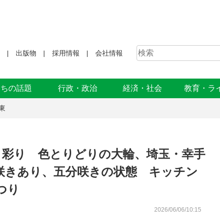
出版物
採用情報
会社情報
まちの話題
行政・政治
経済・社会
教育・ラ
東
と彩り 色とりどりの大輪、埼玉・幸手
咲きあり、五分咲きの状態 キッチン
つり
2026/06/06/10:15