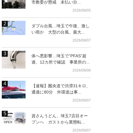
市教委が懲戒 未払い分...
2026/08/05
ダブル台風…埼玉で午後、激し
い雨か 大型の台風、最大...
2026/08/07
体へ悪影響…埼玉で“PFAS”超
過、12カ所で確認 事業所の...
2026/08/06
【速報】圏央道で渋滞31キロ、
＝幸手市の森田鉄工所
通過に80分 外環道は事...
2026/08/07
資さんうどん、埼玉7店目オー
プンへ ガストから業態転...
2026/08/07