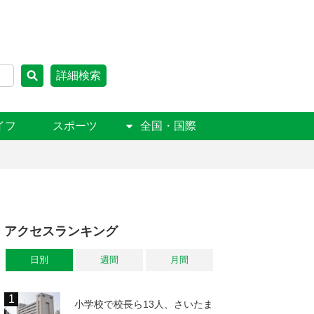
詳細検索
イフ
スポーツ
全国・国際
アクセスランキング
日別
週間
月間
小学校で校長ら13人、さいたま