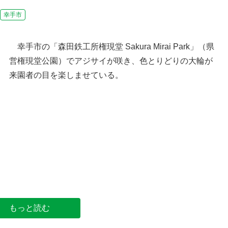
幸手市
幸手市の「森田鉄工所権現堂 Sakura Mirai Park」（県
営権現堂公園）でアジサイが咲き、色とりどりの大輪が
来園者の目を楽しませている。
幸手市の位置
園内を彩るアジサイの大輪
権現堂 Sakura Mirai Park
もっと読む