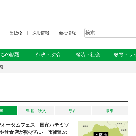
出版物
採用情報
会社情報
まちの話題
行政・政治
経済・社会
教育・ラ
南
南
県北・秩父
県西
県東
でオータムフェス 国産ハチミツ
や飲食店が勢ぞろい 市街地の