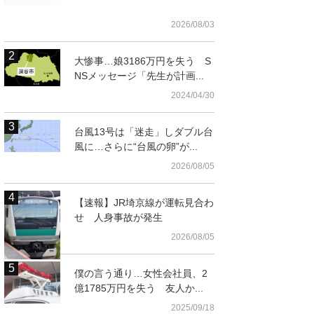
2026/08/03
大惨事…娘3186万円を失う S
NSメッセージ「先生が計画...
2024/04/30
台風13号は「迷走」しダブル台
風に…さらに“台風の卵”が...
2026/08/05
【速報】JR埼京線が運転見合わ
せ 人身事故が発生
2026/08/05
僕の言う通り…女性会社員、2
億1785万円を失う 友人か...
2025/09/18