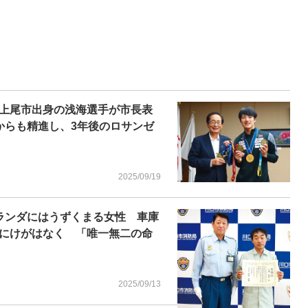
上尾市出身の浅海選手が市長表
からも精進し、3年後のロサンゼ
2025/09/19
ランダにはうずくまる女性 車庫
にけがはなく 「唯一無二の命
2025/09/13