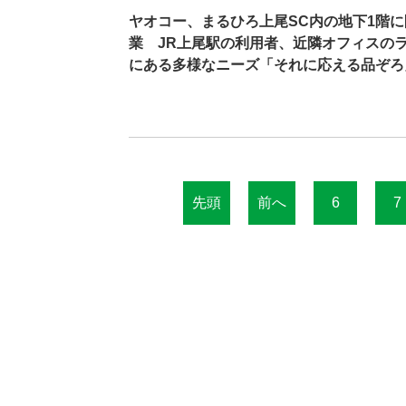
ヤオコー、まるひろ上尾SC内の地下1階に
業 JR上尾駅の利用者、近隣オフィスの
にある多様なニーズ「それに応える品ぞろ
先頭
前へ
6
7