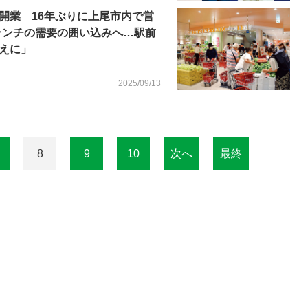
開業 16年ぶりに上尾市内で営
ランチの需要の囲い込みへ…駅前
えに」
2025/09/13
8
9
10
次へ
最終