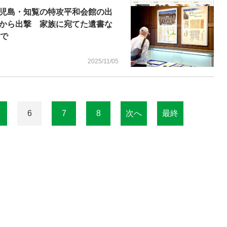
児島・知覧の特攻平和会館の出
から出撃 家族に宛てた遺書な
まで
2025/11/05
6
7
8
次へ
最終