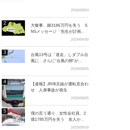
2026/08/03
大惨事…娘3186万円を失う S
NSメッセージ「先生が計画...
2024/04/30
台風13号は「迷走」しダブル台
風に…さらに“台風の卵”が...
2026/08/05
【速報】JR埼京線が運転見合わ
せ 人身事故が発生
2026/08/05
僕の言う通り…女性会社員、2
億1785万円を失う 友人か...
2025/09/18