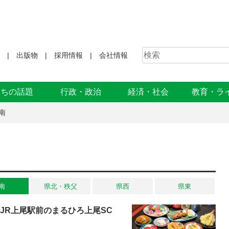
出版物
採用情報
会社情報
まちの話題
行政・政治
経済・社会
教育・ラ
南
南
県北・秩父
県西
県東
JR上尾駅前のまるひろ上尾SC