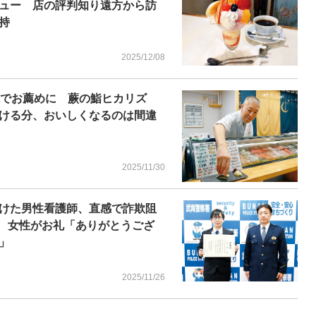
ュー 店の評判知り遠方から訪
持
2025/12/08
腕でお薦めに 蕨の鮨ヒカリズ
ける分、おいしくなるのは間違
2025/11/30
けた男性看護師、直感で詐欺阻
る 女性がお礼「ありがとうござ
」
2025/11/26