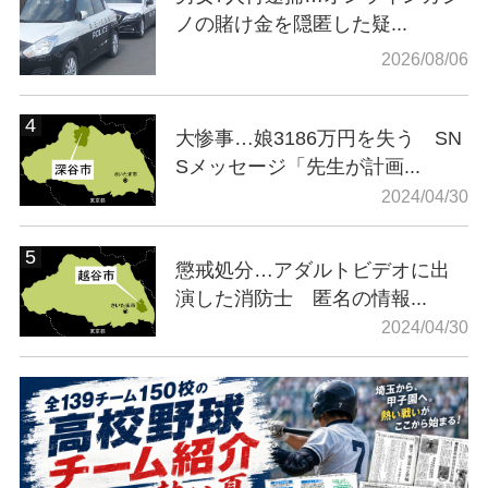
ノの賭け金を隠匿した疑...
2026/08/06
大惨事…娘3186万円を失う SN
Sメッセージ「先生が計画...
2024/04/30
懲戒処分…アダルトビデオに出
演した消防士 匿名の情報...
2024/04/30