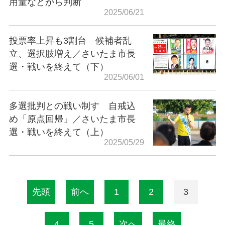
用量などから判断
2025/06/21
投票率上昇も3割台 候補者乱
立、選択肢増え／さいたま市長
選・戦いを終えて（下）
2025/06/01
多選批判との戦い制す 自戒込
め「原点回帰」／さいたま市長
選・戦いを終えて（上）
2025/05/29
先頭
前へ
1
2
3
4
5
次へ
最終