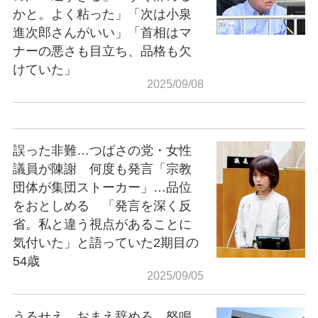
かと。よく粘った」「次は小泉
進次郎さんがいい」「首相はマ
ナーの悪さも目立ち、品格も欠
けていた」
2025/09/08
誤った非難…つばさの党・女性
議員が陳謝 何度も発言「宗教
団体が集団ストーカー」…品位
をおとしめる 「発言を深く反
省。私と違う視点があることに
気付いた」と語っていた2期目の
54歳
2025/09/05
うるせえ、おまえ辞めろ…怒鳴