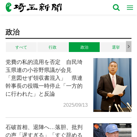
政治
すべて
行政
政治
選挙
党費の私的流用を否定 自民埼
玉県連の小谷野県議が会見
「意図せず領収書混入」 県連
幹事長の役職一時停止「一方的
に行われた」と反論
2025/09/13
石破首相、退陣へ…落胆、批判
の声「遅すぎる」「すぐ辞める