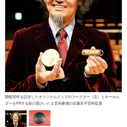
る
舞
（
開館30年を記念したオリジナルグッズのコースター（左）とキーホル
ダーをPRする彩の国さいたま芸術劇場の近藤良平芸術監督