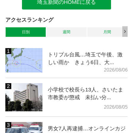
埼玉新聞のHOMEに戻る
アクセスランキング
日別
週間
月間
トリプル台風…埼玉で午後、激
しい雨か きょう6日、大...
2026/08/06
小学校で校長ら13人、さいたま
市教委が懲戒 未払い分...
2026/08/05
男女7人再逮捕…オンラインカジ