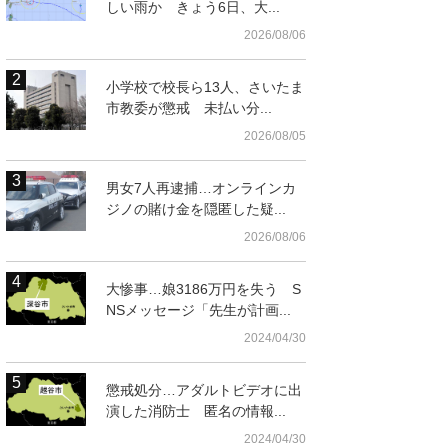
しい雨か きょう6日、大...
2026/08/06
小学校で校長ら13人、さいたま
市教委が懲戒 未払い分...
2026/08/05
男女7人再逮捕…オンラインカ
ジノの賭け金を隠匿した疑...
2026/08/06
大惨事…娘3186万円を失う S
NSメッセージ「先生が計画...
2024/04/30
懲戒処分…アダルトビデオに出
演した消防士 匿名の情報...
2024/04/30