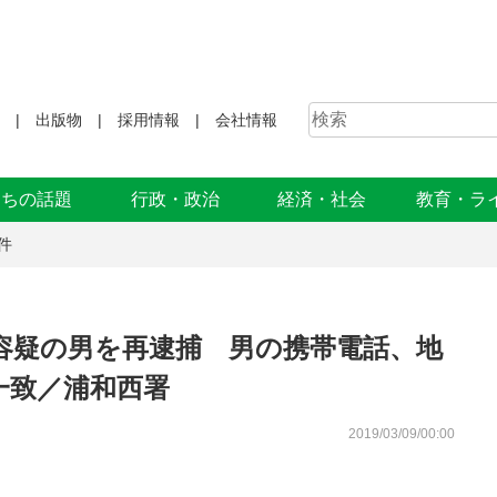
出版物
採用情報
会社情報
まちの話題
行政・政治
経済・社会
教育・ラ
件
容疑の男を再逮捕 男の携帯電話、地
一致／浦和西署
2019/03/09/00:00