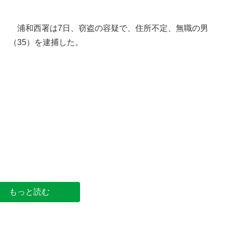
浦和西署は7日、窃盗の容疑で、住所不定、無職の男
（35）を逮捕した。
浦和西署＝さいたま市中央区上峰
もっと読む