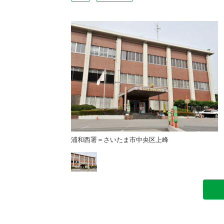
央区上峰
浦和西署＝さいたま市中央区上峰