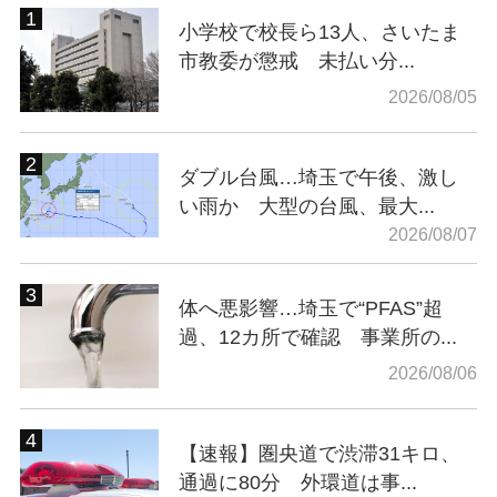
小学校で校長ら13人、さいたま
市教委が懲戒 未払い分...
2026/08/05
ダブル台風…埼玉で午後、激し
い雨か 大型の台風、最大...
2026/08/07
体へ悪影響…埼玉で“PFAS”超
過、12カ所で確認 事業所の...
2026/08/06
【速報】圏央道で渋滞31キロ、
通過に80分 外環道は事...