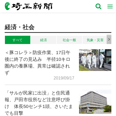
経済・社会
すべて
経済
社会一般
気象・災害
＜豚コレラ＞防疫作業、17日午
後に終了の見込み 半径10キロ
圏内の養豚場、異常は確認され
ず
2019/09/17
「サルが民家に出没」と住民通
報、戸田市役所など注意呼び掛
け 体長50センチ1頭、さいたま
でも目撃