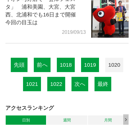
タ」 浦和美園、大宮、大宮
西、北浦和でも16日まで開催
今回の目玉は
2019/09/13
先頭
前へ
1018
1019
1020
1021
1022
次へ
最終
アクセスランキング
日別
週間
月間