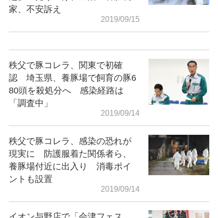
家、不安訴え
2019/09/15
秩父で豚コレラ、関東で初確
認 埼玉県、養豚場で飼育の豚6
80頭を殺処分へ 感染経路は
「調査中」
2019/09/14
秩父で豚コレラ、感染の恐れが
現実に 防護服着た関係者ら、
養豚場付近に出入り 消毒ポイ
ントも設置
2019/09/14
イオン与野店で「会津フェス