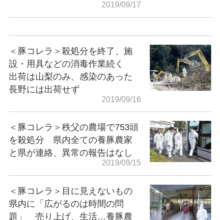
2019/09/17
＜豚コレラ＞殺処分を終了、施
設・用具などの消毒作業続く
出荷は山梨のみ、感染のあった
長野には出荷せず
2019/09/16
＜豚コレラ＞秩父の農場で753頭
を殺処分 県内全ての養豚農家
と県が連絡、異常の報告はなし
2019/09/15
＜豚コレラ＞目に見えないもの
県内に「広がるのは時間の問
題」 売り上げ、生活…養豚農